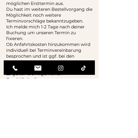
möglichen Ersttermin aus.
Du hast im weiteren Bestellvorgang die
Möglichkeit noch weitere
Terminvorschläge bekanntzugeben.
Ich melde mich 1-2 Tage nach deiner
Buchung um unseren Termin zu
fixieren.
Ob Anfahrtskosten hinzukommen wird
individuell bei Terminvereinbarung
besprochen und ist ggf. bei den
Terminen vor Ort zu bezahlen.
Es gelten die Allgemeinen
Geschäftsbedingungen
(https://www.mobility4horses.at/agb).
Kontaktangaben
+436644553934
info@mobility4horses.eu
Altenberg 92/2, Altenberg, Austria