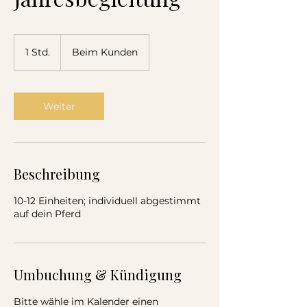
1 Std.
1
Beim Kunden
S
t
d
Weiter
Beschreibung
10-12 Einheiten; individuell abgestimmt
auf dein Pferd
Umbuchung & Kündigung
Bitte wähle im Kalender einen