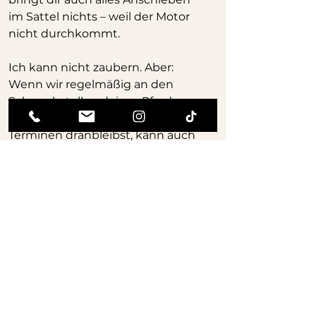
im Sattel nichts – weil der Motor 
nicht durchkommt.
Ich kann nicht zaubern. Aber: 
Wenn wir regelmäßig an den 
Schwachstellen deines Pferdes 
arbeiten und du zwischen den 
Terminen dranbleibst, kann auch 
dein Pferd fit und tragfähig 
bleiben – egal ob für Turniere oder 
fürs Ausreiten.
Vergiss nicht: Pferde sind von 
Natur aus nicht dafür gemacht, 
uns zu tragen. Deshalb liegt es an 
uns, sie wie Hochleistungssportler 
zu behandeln - egal ob 
Freizeitpferd oder Turnierpferd.